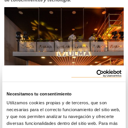
Necesitamos tu consentimiento
Utilizamos cookies propias y de terceros, que son
Los visitantes de la feria tendrán la oportunidad de conocer
necesarias para el correcto funcionamiento del sitio web,
de primera mano las últimas innovaciones tecnológicas de
ULMA en el rubro industrial, su Stand estará ubicado en la
y que nos permiten analizar tu navegación y ofrecerte
ISLA A 21 y 12, donde nuestro equipo estará listo para
diversas funcionalidades dentro del sitio web. Para más