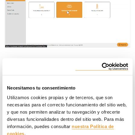
Múltiples documentos técnicos y un
buscador. Todo en Library.
Necesitamos tu consentimiento
Toda la documentación técnica sobre los productos ULMA a
Utilizamos cookies propias y de terceros, que son
tu alcance, desde guías de usuario hasta catálogo de
necesarias para el correcto funcionamiento del sitio web,
artículos.
y que nos permiten analizar tu navegación y ofrecerte
diversas funcionalidades dentro del sitio web. Para más
información, puedes consultar
nuestra Política de
cookies
.