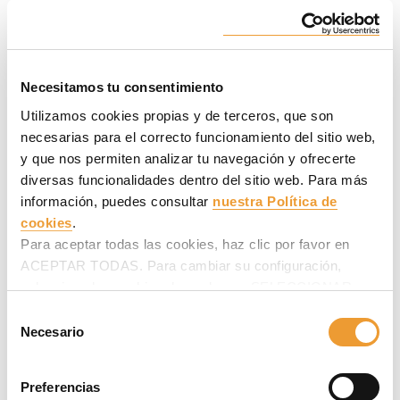
Torres Cardinales, Córdoba, Argentina
Con servicios y comodidades de primer nivel, se sitúa en la
Necesitamos tu consentimiento
ribera del río Suquía, zona de gran desarrollo cercana al
centro de Córdoba.
Utilizamos cookies propias y de terceros, que son
necesarias para el correcto funcionamiento del sitio web,
y que nos permiten analizar tu navegación y ofrecerte
diversas funcionalidades dentro del sitio web. Para más
información, puedes consultar
nuestra Política de
cookies
.
Para aceptar todas las cookies, haz clic por favor en
ACEPTAR TODAS. Para cambiar su configuración,
selecciona las cookies deseadas en SELECCIONAR
COOKIES y haz clic en ACEPTAR MI SELECCIÓN
Selección
después.
Necesario
de
consentimiento
Preferencias
Edificio 360 Graus, São Paulo, Brasil