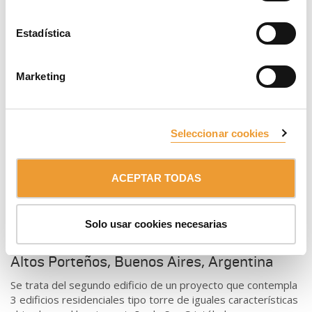
Ubicado en un exclusivo barrio histórico de São Paulo, este
Estadística
innovador edificio se diseñó en términos de máximo confort.
Marketing
Seleccionar cookies
ACEPTAR TODAS
Solo usar cookies necesarias
Altos Porteños, Buenos Aires, Argentina
Se trata del segundo edificio de un proyecto que contempla
3 edificios residenciales tipo torre de iguales características